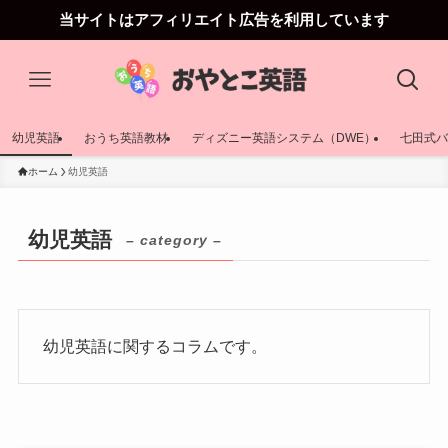
当サイトはアフィリエイト広告を利用しています
幼児英語
おうち英語教材
ディズニー英語システム（DWE）
七田式バ
ホーム
幼児英語
幼児英語
– category –
幼児英語に関するコラムです。