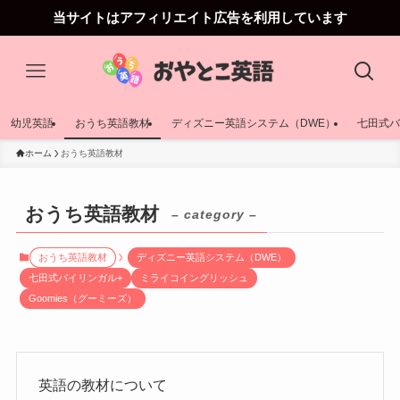
当サイトはアフィリエイト広告を利用しています
幼児英語
おうち英語教材
ディズニー英語システム（DWE）
七田式バ
ホーム
おうち英語教材
おうち英語教材
– category –
おうち英語教材
ディズニー英語システム（DWE）
七田式バイリンガル+
ミライコイングリッシュ
Goomies（グーミーズ）
英語の教材について