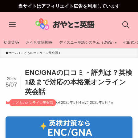
当サイトはアフィリエイト広告を利用しています
幼児英語
おうち英語教材
ディズニー英語システム（DWE）
七田式バ
ホーム
こどものオンライン英会話
ENC/GNAの口コミ・評判は？英検
2025
1級まで対応の本格派オンライン
5/07
英会話
2025年5月4日
2025年5月7日
こどものオンライン英会話