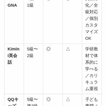
GNA
1級
化／全
級対応
／個別
カスタ
マイズ
OK
Kimin
5級〜
◎
△
学研教
i英会
2級
材で体
話
系的に
学べる
／カリ
キュラ
ム重視
QQキ
5級〜
◎
△
子ども