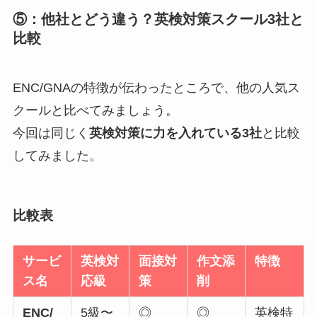
⑤：他社とどう違う？英検対策スクール3社と
比較
ENC/GNAの特徴が伝わったところで、他の人気ス
クールと比べてみましょう。
今回は同じく
英検対策に力を入れている3社
と比較
してみました。
比較表
サービ
英検対
面接対
作文添
特徴
ス名
応級
策
削
ENC/
5級〜
◎
◎
英検特