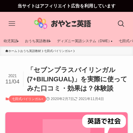
当サイトはアフィリエイト広告を利用しています
幼児英語
おうち英語教材
ディズニー英語システム（DWE）
七田式バ
ホーム
おうち英語教材
七田式バイリンガル+
「セブンプラスバイリンガル
2021
(7+BILINGUAL)」を実際に使って
11/04
みた口コミ・効果は？体験談
2020年2月7日
2021年11月4日
七田式バイリンガル+