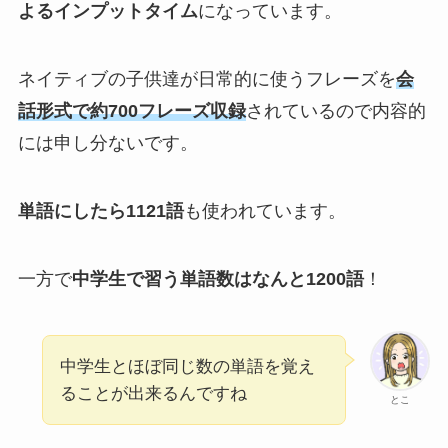
よるインプットタイム
になっています。
ネイティブの子供達が日常的に使うフレーズを
会
話形式で約700フレーズ収録
されているので内容的
には申し分ないです。
単語にしたら1121語
も使われています。
一方で
中学生で習う単語数はなんと1200語
！
中学生とほぼ同じ数の単語を覚え
ることが出来るんですね
とこ